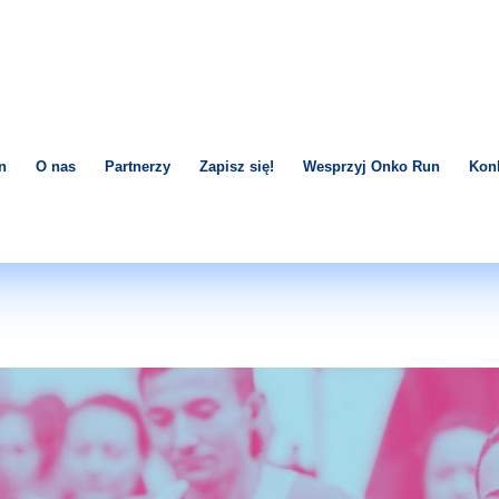
n
O nas
Partnerzy
Zapisz się!
Wesprzyj Onko Run
Konk