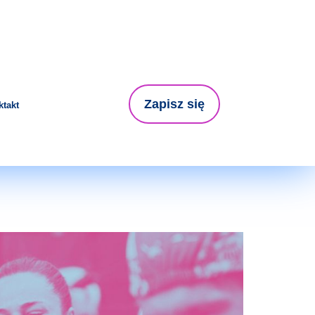
Zapisz się
takt